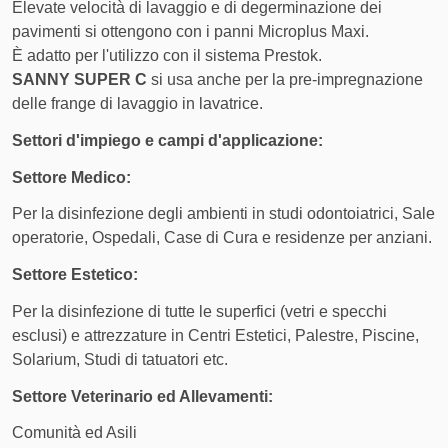
Elevate velocità di lavaggio e di degerminazione dei
pavimenti si ottengono con i panni Microplus Maxi.
È adatto per l'utilizzo con il sistema Prestok.
FASCIA DI PESO
COSTO DI SPEDIZIONE
SANNY SUPER C
si usa anche per la pre-impregnazione
Da 30 kg a 50.1 kg
22,50 €
delle frange di lavaggio in lavatrice.
Settori d'impiego e campi d'applicazione:
Da 50.1 kg a 100.1 kg
24,50 €
Settore Medico:
Da 100.1 kg a 150.1 kg
31,50 €
Per la disinfezione degli ambienti in studi odontoiatrici, Sale
Da 150.1 kg a 200.1 kg
40,50 €
operatorie, Ospedali, Case di Cura e residenze per anziani.
Settore Estetico:
Da 200.1 kg a 250.1 kg
48,50 €
Per la disinfezione di tutte le superfici (vetri e specchi
Da 250.1 kg a 300.1 kg
52,50 €
esclusi) e attrezzature in Centri Estetici, Palestre, Piscine,
Solarium, Studi di tatuatori etc.
Da 300.1 kg a 500 kg
70,00 €
Settore Veterinario ed Allevamenti:
Comunità ed Asili
Spedizione con
Servizio di corriere espresso