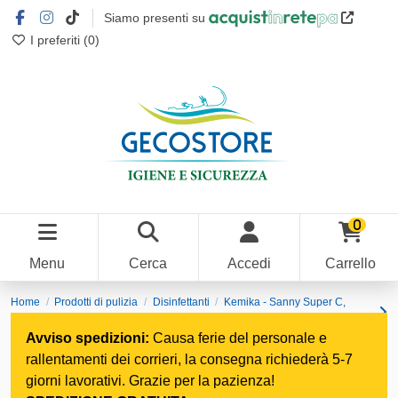
Siamo presenti su
I preferiti (
0
)
0
Menu
Cerca
Accedi
Carrello
Home
Prodotti di pulizia
Disinfettanti
Kemika - Sanny Super C,
disinfettante detergente (tanica da 5 kg)
Avviso spedizioni:
Causa ferie del personale e
rallentamenti dei corrieri, la consegna richiederà 5-7
giorni lavorativi. Grazie per la pazienza!