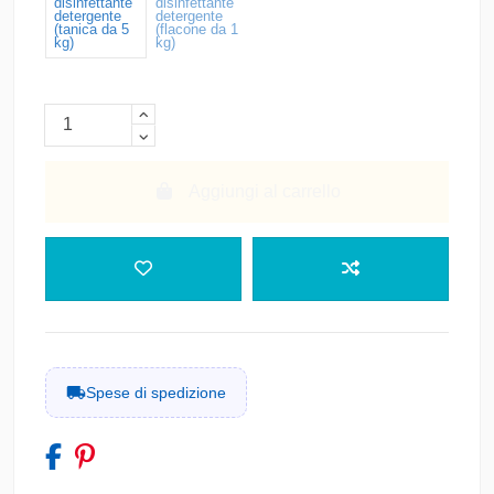
disinfettante
disinfettante
detergente
detergente
PRODOTTO
(tanica da 5
(flacone da 1
kg)
kg)
Corriere Espresso Tracciato
Italia • Consegna super-rapida (1-2 giorni
14,00 €
lavorativi) con prioprità assoluta - Servizio
tracciato e certificato
Spedizione con Corriere Specializzato
ADR
Aggiungi al carrello
14,00 €
Italia • Servizio di corriere espresso con
consegna stimata in 3-5 giorni e tracciabilità
inclusa
Ritiro con vostro Corriere
0,00 €
ROSSANO • Leggi le condizioni di spedizioni e
resi
Spese di spedizione
Italia
ROSSANO
Italia Calabria