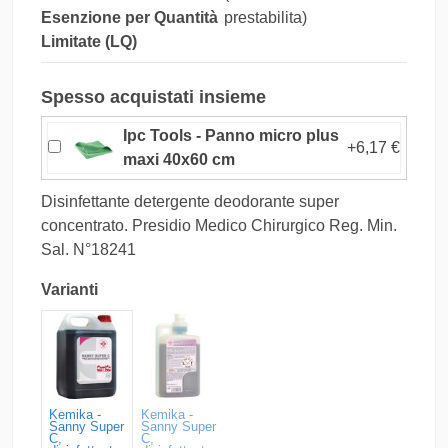
Esenzione per Quantità
prestabilita)
Limitate (LQ)
Spesso acquistati insieme
Ipc Tools - Panno micro plus
+6,17 €
maxi 40x60 cm
Disinfettante detergente deodorante super
concentrato. Presidio Medico Chirurgico Reg. Min.
Sal. N°18241
Varianti
Kemika -
Kemika -
Sanny Super
Sanny Super
C,
C,
SPEDIZIONE STIMATA PER QUESTO