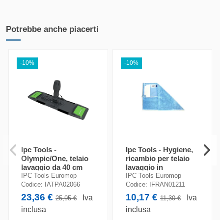
Consegna Pallet
Trasporto Tracciato su
Tracciata (5-7 gg.
Pallet (Arco Spedizioni)
lavorativi)
Potrebbe anche piacerti
FASCIA DI PESO
COSTO DI SPEDIZIONE
-10%
-10%
Da 251 kg a 500 kg
87,50 €
Ipc Tools -
Ipc Tools - Hygiene,
Olympic/One, telaio
ricambio per telaio
lavaggio da 40 cm
lavaggio in
microfibra
IPC Tools Euromop
IPC Tools Euromop
alette/tasche da 40
Codice:
IATPA02066
Codice:
IFRAN01211
cm
23,36 €
10,17 €
Iva
Iva
25,95 €
11,30 €
inclusa
inclusa