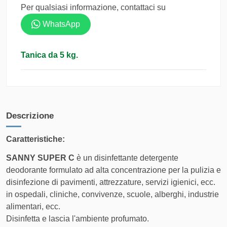
Corriere
Consegna super-rapida (1-2 giorni
Per qualsiasi informazione, contattaci su
Espresso
lavorativi) con prioprità assoluta -
Tracciato
WhatsApp
Servizio tracciato e certificato
COSTO DI
Tanica da 5 kg.
FASCIA DI PESO
SPEDIZIONE
Da 0 kg a 5.1 kg
12,50 €
Da 5.1 kg a 10.1 kg
14,00 €
Descrizione
Prodotto attuale
Caratteristiche:
Da 10.1 kg a 20.1 kg
19,50 €
SANNY SUPER C
è un disinfettante detergente
Da 20.1 kg a 29.9 kg
21,50 €
deodorante formulato ad alta concentrazione per la pulizia e
disinfezione di pavimenti, attrezzature, servizi igienici, ecc.
in ospedali, cliniche, convivenze, scuole, alberghi, industrie
Corriere
Servizio di corriere espresso con
alimentari, ecc.
Espresso
consegna stimata in 3-5 giorni e
Disinfetta e lascia l'ambiente profumato.
ARCO
tracciabilità inclusa