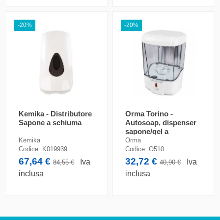
-20%
-20%
Kemika - Distributore
Orma Torino -
Sapone a schiuma
Autosoap, dispenser
sapone/gel a
infrarossi
Kemika
Orma
Codice:
K019939
Codice:
O510
67,64 €
32,72 €
Iva
Iva
84,55 €
40,90 €
inclusa
inclusa