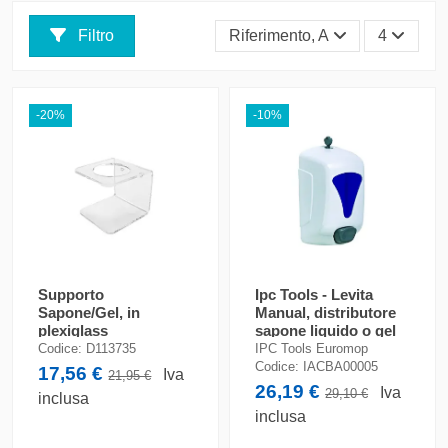
Filtro
Riferimento, A - Z
4
-20%
-10%
Supporto
Ipc Tools - Levita
Sapone/Gel, in
Manual, distributore
plexiglass
sapone liquido o gel
termopiegato per
Codice:
D113735
IPC Tools Euromop
flacone da 500 ml
Codice:
IACBA00005
17,56 €
Iva
21,95 €
26,19 €
Iva
29,10 €
inclusa
inclusa