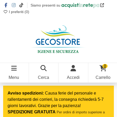
Siamo presenti su
I preferiti (
0
)
0
Menu
Cerca
Accedi
Carrello
Home
Accessori - Dispenser - Saponi
Dispenser
per saponi e gel
Avviso spedizioni:
Causa ferie del personale e
rallentamenti dei corrieri, la consegna richiederà 5-7
giorni lavorativi. Grazie per la pazienza!
SPEDIZIONE GRATUITA
Per ordini di importo superiore a