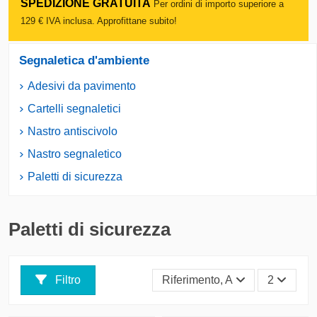
SPEDIZIONE GRATUITA
Per ordini di importo superiore a
129 € IVA inclusa. Approfittane subito!
Segnaletica d'ambiente
Adesivi da pavimento
Cartelli segnaletici
Nastro antiscivolo
Nastro segnaletico
Paletti di sicurezza
Paletti di sicurezza
Filtro
Riferimento, A - Z
2