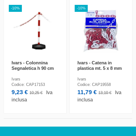
-10%
-10%
Ivars - Colonnina
Ivars - Catena in
Segnaletica h 90 cm
plastica mt. 5 x 8 mm
Ivars
Ivars
Codice:
CAP17153
Codice:
CAP19558
9,23 €
11,79 €
Iva
Iva
10,25 €
13,10 €
inclusa
inclusa