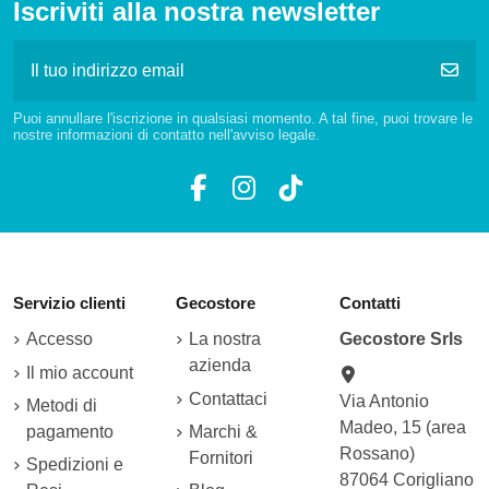
Iscriviti alla nostra newsletter
Puoi annullare l'iscrizione in qualsiasi momento. A tal fine, puoi trovare le
nostre informazioni di contatto nell'avviso legale.
Servizio clienti
Gecostore
Contatti
Accesso
La nostra
Gecostore Srls
azienda
Il mio account
Contattaci
Via Antonio
Metodi di
Madeo, 15 (area
pagamento
Marchi &
Rossano)
Fornitori
Spedizioni e
87064 Corigliano