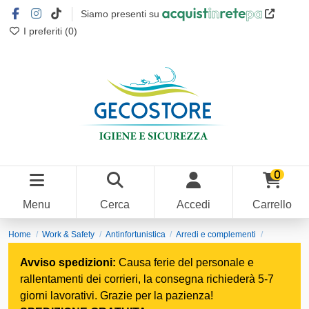
Siamo presenti su
I preferiti (
0
)
0
Menu
Cerca
Accedi
Carrello
Home
Work & Safety
Antinfortunistica
Arredi e complementi
Segnaletica d'ambiente
Paletti di sicurezza
Avviso spedizioni:
Causa ferie del personale e
rallentamenti dei corrieri, la consegna richiederà 5-7
giorni lavorativi. Grazie per la pazienza!