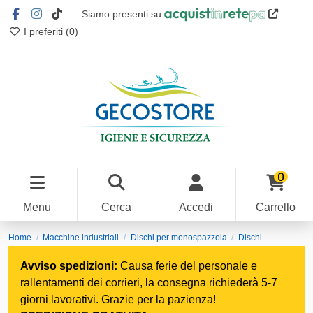
Siamo presenti su
I preferiti (
0
)
0
Menu
Cerca
Accedi
Carrello
Home
Macchine industriali
Dischi per monospazzola
Dischi
abrasivi professionali
Avviso spedizioni:
Causa ferie del personale e
rallentamenti dei corrieri, la consegna richiederà 5-7
giorni lavorativi. Grazie per la pazienza!