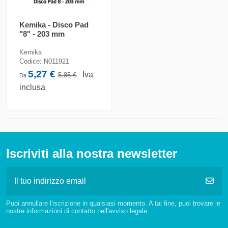
Kemika - Disco Pad
"8" - 203 mm
Kemika
Codice:
N011921
5,27 €
Iva
5,85 €
Da
inclusa
Iscriviti alla nostra newsletter
Puoi annullare l'iscrizione in qualsiasi momento. A tal fine, puoi trovare le
nostre informazioni di contatto nell'avviso legale.