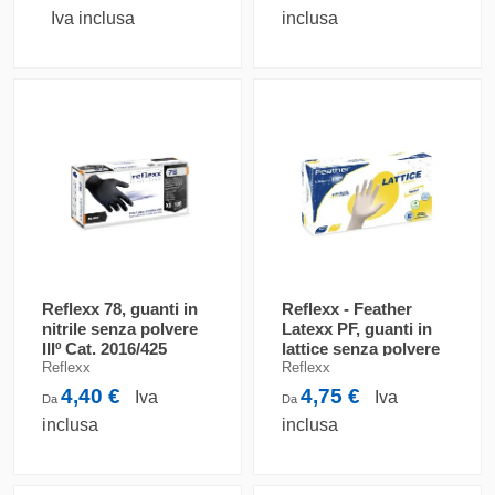
Iva inclusa
inclusa
Reflexx 78, guanti in
Reflexx - Feather
nitrile senza polvere
Latexx PF, guanti in
IIIº Cat. 2016/425
lattice senza polvere
Iº Cat. 2016/425
Reflexx
Reflexx
4,40 €
4,75 €
Iva
Iva
Da
Da
inclusa
inclusa