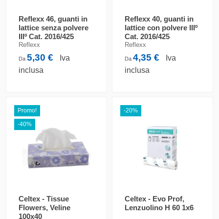
Reflexx 46, guanti in
Reflexx 40, guanti in
lattice senza polvere
lattice con polvere IIIº
IIIº Cat. 2016/425
Cat. 2016/425
Reflexx
Reflexx
5,30 €
4,35 €
Iva
Iva
Da
Da
inclusa
inclusa
Promo!
-20%
-40%
Celtex - Tissue
Celtex - Evo Prof,
Flowers, Veline
Lenzuolino H 60 1x6
100x40