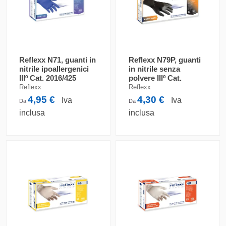
Reflexx N71, guanti in
Reflexx N79P, guanti
nitrile ipoallergenici
in nitrile senza
IIIº Cat. 2016/425
polvere IIIº Cat.
2016/425
Reflexx
Reflexx
4,95 €
4,30 €
Iva
Iva
Da
Da
inclusa
inclusa