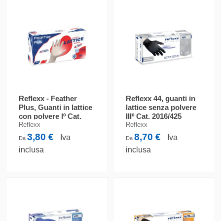
Reflexx - Feather
Reflexx 44, guanti in
Plus, Guanti in lattice
lattice senza polvere
con polvere Iº Cat.
IIIº Cat. 2016/425
2016/425
Reflexx
Reflexx
3,80 €
8,70 €
Iva
Iva
Da
Da
inclusa
inclusa