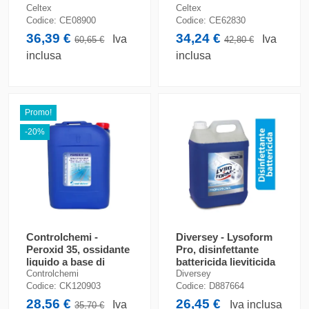
Celtex
Celtex
Codice:
CE08900
Codice:
CE62830
36,39 €
34,24 €
Iva
Iva
60,65 €
42,80 €
inclusa
inclusa
Promo!
-20%
Controlchemi -
Diversey - Lysoform
Peroxid 35, ossidante
Pro, disinfettante
liquido a base di
battericida lieviticida
perossido di idrogeno
(2 x 5 litri)
Controlchemi
Diversey
al 35%...
Codice:
CK120903
Codice:
D887664
28,56 €
26,45 €
Iva
Iva inclusa
35,70 €