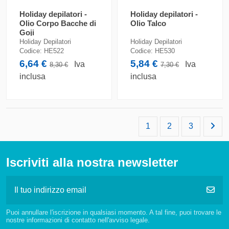
Holiday depilatori -
Holiday depilatori -
Olio Corpo Bacche di
Olio Talco
Goji
Holiday Depilatori
Holiday Depilatori
Codice:
HE522
Codice:
HE530
6,64 €
5,84 €
Iva
Iva
8,30 €
7,30 €
inclusa
inclusa
1
2
3
Iscriviti alla nostra newsletter
Puoi annullare l'iscrizione in qualsiasi momento. A tal fine, puoi trovare le
nostre informazioni di contatto nell'avviso legale.