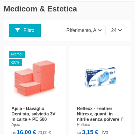
Medicom & Estetica
Filtro
Riferimento, A - Z
24
Promo!
-20%
Ajsia - Bavaglio
Reflexx - Feather
Dentista, salvietta 3V
Nitrexx, guanti in
in carta + PE 500
nitrile senza polvere Iº
pezzi
Cat. 2016/425
Ajsia
Reflexx
16,00 €
3,15 €
Iva
20,00 €
Da
Da