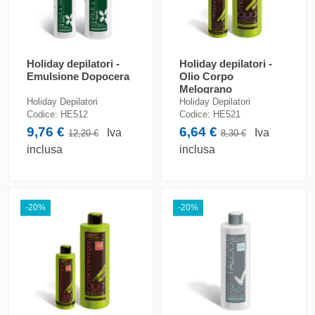
Holiday depilatori -
Holiday depilatori -
Emulsione Dopocera
Olio Corpo
Melograno
Holiday Depilatori
Holiday Depilatori
Codice:
HE512
Codice:
HE521
9,76 €
6,64 €
Iva
Iva
12,20 €
8,30 €
inclusa
inclusa
-20%
-20%