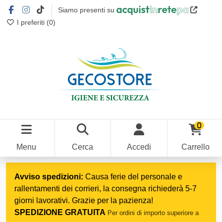
Siamo presenti su
I preferiti (
0
)
0
Menu
Cerca
Accedi
Carrello
Home
Prodotti di pulizia
Detergenti
Alcalini forti
Avviso spedizioni:
Causa ferie del personale e
rallentamenti dei corrieri, la consegna richiederà 5-7
giorni lavorativi. Grazie per la pazienza!
SPEDIZIONE GRATUITA
Per ordini di importo superiore a