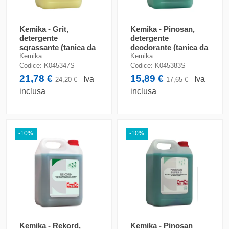
Kemika - Grit,
Kemika - Pinosan,
detergente
detergente
sgrassante (tanica da
deodorante (tanica da
5 kg)
5 kg)
Kemika
Kemika
Codice:
K045347S
Codice:
K045383S
21,78 €
15,89 €
Iva
Iva
24,20 €
17,65 €
inclusa
inclusa
-10%
-10%
Kemika - Rekord,
Kemika - Pinosan