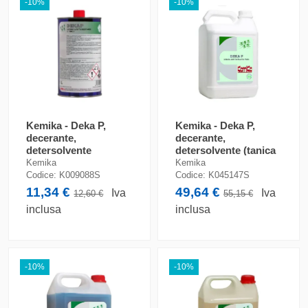
-10%
-10%
Kemika - Deka P,
Kemika - Deka P,
decerante,
decerante,
detersolvente
detersolvente (tanica
(flacone da 1 lt)
da 5 lt)
Kemika
Kemika
Codice:
K009088S
Codice:
K045147S
11,34 €
49,64 €
Iva
Iva
12,60 €
55,15 €
inclusa
inclusa
-10%
-10%