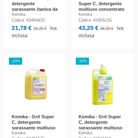
detergente
Super C, detergente
sgrassante (tanica da
multiuso concentrato
5 kg)
(tanica da 5 kg)
Kemika
Kemika
Codice:
K045443S
Codice:
K045513S
21,78 €
43,20 €
Iva
Iva
24,20 €
48,00 €
inclusa
inclusa
-10%
-10%
Kemika - Grit Super
Kemika - Grit Super
C, detergente
C, detergente
sgrassante multiuso
sgrassante multiuso
(tanica 5 kg)
(flacone 1 kg)
Kemika
Kemika