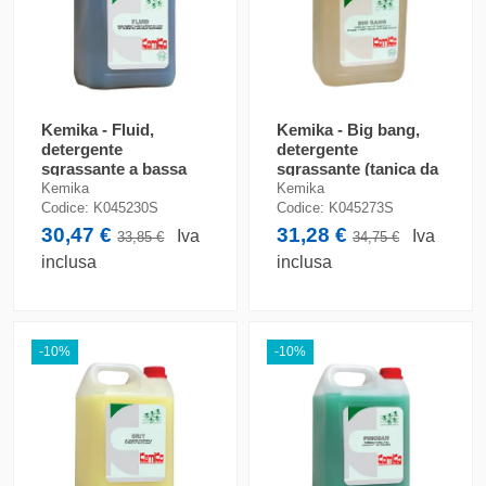
Kemika - Fluid,
Kemika - Big bang,
detergente
detergente
sgrassante a bassa
sgrassante (tanica da
schiuma (tanica da 5
5 kg)
Kemika
Kemika
kg)
Codice:
K045230S
Codice:
K045273S
30,47 €
31,28 €
Iva
Iva
33,85 €
34,75 €
inclusa
inclusa
-10%
-10%