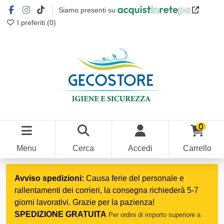
Siamo presenti su
I preferiti (
0
)
0
Menu
Cerca
Accedi
Carrello
Home
Prodotti di pulizia
Sistemi di dosaggio
Avviso spedizioni:
Causa ferie del personale e
rallentamenti dei corrieri, la consegna richiederà 5-7
giorni lavorativi. Grazie per la pazienza!
SPEDIZIONE GRATUITA
Per ordini di importo superiore a