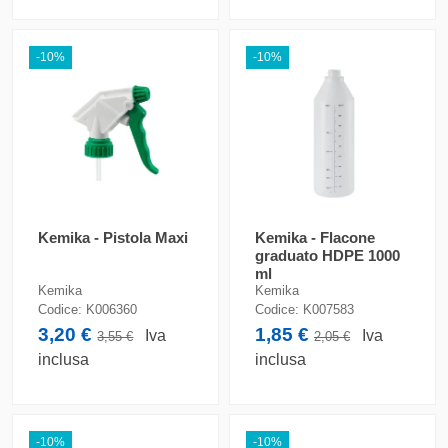
-10%
-10%
Kemika - Pistola Maxi
Kemika - Flacone
graduato HDPE 1000
ml
Kemika
Kemika
Codice:
K006360
Codice:
K007583
3,20 €
1,85 €
Iva
Iva
3,55 €
2,05 €
inclusa
inclusa
-10%
-10%