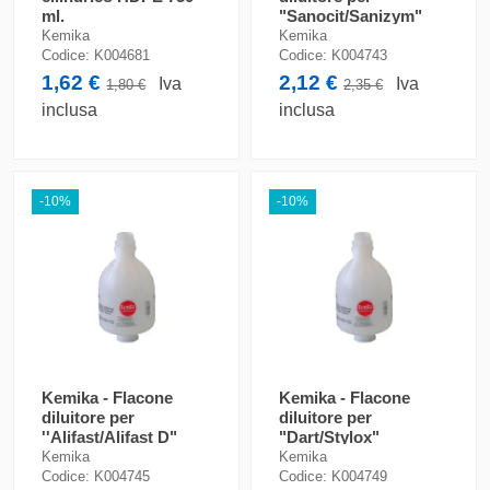
ml.
"Sanocit/Sanizym"
Kemika
Kemika
Codice:
K004681
Codice:
K004743
1,62 €
2,12 €
Iva
Iva
1,80 €
2,35 €
inclusa
inclusa
-10%
-10%
Kemika - Flacone
Kemika - Flacone
diluitore per
diluitore per
''Alifast/Alifast D"
"Dart/Stylox"
Kemika
Kemika
Codice:
K004745
Codice:
K004749