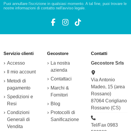
Puoi annullare l'iscrizione in qualsiasi momento. A tal fine, puoi trovare le
nostre informazioni di contatto nell'avviso legale.
Servizio clienti
Gecostore
Contatti
Accesso
La nostra
Gecostore Srls
azienda
Il mio account
Contattaci
Via Antonio
Metodi di
Madeo, 15 (area
pagamento
Marchi &
Rossano)
Fornitori
Spedizioni e
87064 Corigliano
Resi
Blog
Rossano (CS)
Condizioni
Protocolli di
Generali di
Sanificazione
Tel/Fax 0983
Vendita