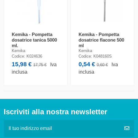
Kemika - Pompetta
Kemika - Pompetta
dosatrice tanica 5000
dosatrice flacone 500
ml.
ml
Kemika
Kemika
Codice:
K024636
Codice:
K048160S
15,98 €
0,54 €
Iva
Iva
17,75 €
0,60 €
inclusa
inclusa
Iscriviti alla nostra newsletter