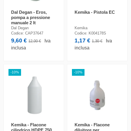
Dal Degan - Eros,
Kemika - Pistola EC
pompa a pressione
manuale 2 lt
Dal Degan
Kemika
Codice:
CAP37647
Codice:
K004178S
9,60 €
1,17 €
Iva
Iva
12,00 €
1,30 €
inclusa
inclusa
-10%
-10%
Kemika - Flacone
Kemika - Flacone
cilindrico HDPE 750
diluitore per