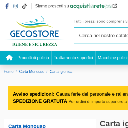
Siamo presenti su
Tutti i prezzi sono comprensivi
Prodotti di pulizia
Trattamento superfici
Macchine pulizi
Home
Carta Monouso
Carta igienica
Avviso spedizioni:
Causa ferie del personale e rallent
SPEDIZIONE GRATUITA
Per ordini di importo superiore a 
Carta i
Carta Monouso