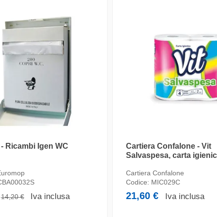
 - Ricambi Igen WC
Cartiera Confalone - Vit
Salvaspesa, carta igieni
 Euromop
Cartiera Confalone
CBA00032S
Codice:
MIC029C
€
21,60 €
Iva inclusa
Iva inclusa
14,20 €