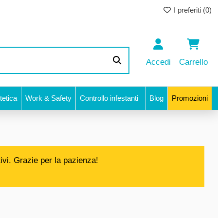
I preferiti (
0
)
Accedi
Carrello
etica
Work & Safety
Controllo infestanti
Blog
Promozioni
ivi. Grazie per la pazienza!