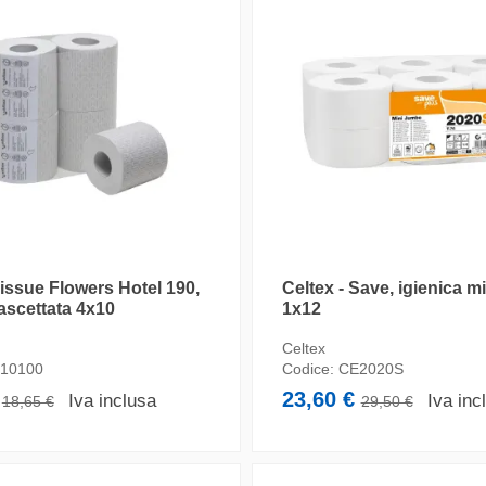
Tissue Flowers Hotel 190,
Celtex - Save, igienica m
fascettata 4x10
1x12
Celtex
10100
Codice:
CE2020S
€
23,60 €
Iva inclusa
Iva inc
18,65 €
29,50 €