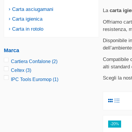
Carta asciugamani
La
carta igi
Carta igienica
Offriamo carta
Carta in rotolo
resistenza, 
Disponibile i
dell’ambiente 
Marca
Compatibile c
Cartiera Confalone
(2)
alti standard 
Celtex
(3)
Scegli la nos
IPC Tools Euromop
(1)
-20%