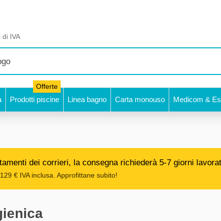
 di IVA
Offerte
a
Prodotti piscine
Linea bagno
Carta monouso
Medicom & Est
amenti dei corrieri, la consegna richiederà 5-7 giorni lavorat
129 € IVA inclusa. Approfittane subito!
gienica