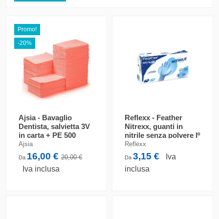
Promo!
-20%
Ajsia - Bavaglio
Reflexx - Feather
Dentista, salvietta 3V
Nitrexx, guanti in
in carta + PE 500
nitrile senza polvere Iº
pezzi
Cat. 2016/425
Ajsia
Reflexx
16,00 €
3,15 €
Iva
20,00 €
Da
Da
Iva inclusa
inclusa