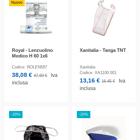
Nuovo
Royal - Lenzuolino
Xanitalia - Tanga TNT
Medico H 60 1x6
Codice:
ROLEN587
Xanitalia
Codice:
XA1100.001
38,08 €
Iva
47,60 €
13,16 €
Iva
16,45 €
inclusa
inclusa
-20%
-20%