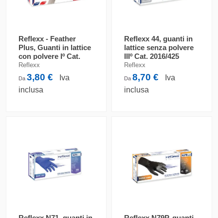
Reflexx - Feather
Reflexx 44, guanti in
Plus, Guanti in lattice
lattice senza polvere
con polvere Iº Cat.
IIIº Cat. 2016/425
2016/425
Reflexx
Reflexx
3,80 €
8,70 €
Iva
Iva
Da
Da
inclusa
inclusa
Reflexx N71, guanti in
Reflexx N79P, guanti