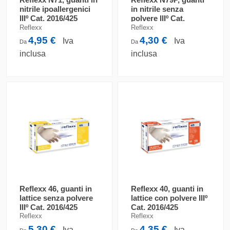
nitrile ipoallergenici
in nitrile senza
IIIº Cat. 2016/425
polvere IIIº Cat.
2016/425
Reflexx
Reflexx
4,95 €
4,30 €
Iva
Iva
Da
Da
inclusa
inclusa
Reflexx 46, guanti in
Reflexx 40, guanti in
lattice senza polvere
lattice con polvere IIIº
IIIº Cat. 2016/425
Cat. 2016/425
Reflexx
Reflexx
5,30 €
4,35 €
Iva
Iva