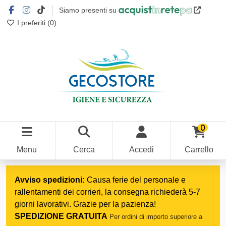
Siamo presenti su
I preferiti (
0
)
0
Menu
Cerca
Accedi
Carrello
Home
Medicom & Estetica
Monouso
Avviso spedizioni:
Causa ferie del personale e
rallentamenti dei corrieri, la consegna richiederà 5-7
giorni lavorativi. Grazie per la pazienza!
SPEDIZIONE GRATUITA
Per ordini di importo superiore a