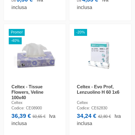
Da
Da
inclusa
inclusa
Promo!
-20%
-40%
Celtex - Tissue
Celtex - Evo Prof,
Flowers, Veline
Lenzuolino H 60 1x6
100x40
Celtex
Celtex
Codice:
CE08900
Codice:
CE62830
36,39 €
34,24 €
Iva
Iva
60,65 €
42,80 €
inclusa
inclusa