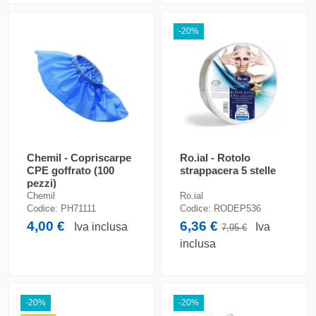
-20%
Chemil - Copriscarpe
Ro.ial - Rotolo
CPE goffrato (100
strappacera 5 stelle
pezzi)
Chemil
Ro.ial
Codice:
PH71111
Codice:
RODEP536
4,00 €
6,36 €
Iva inclusa
Iva
7,95 €
inclusa
-20%
-20%