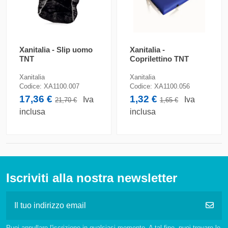
Xanitalia - Slip uomo
Xanitalia -
TNT
Coprilettino TNT
Xanitalia
Xanitalia
Codice:
XA1100.007
Codice:
XA1100.056
17,36 €
1,32 €
Iva
Iva
21,70 €
1,65 €
inclusa
inclusa
Iscriviti alla nostra newsletter
Puoi annullare l'iscrizione in qualsiasi momento. A tal fine, puoi trovare le