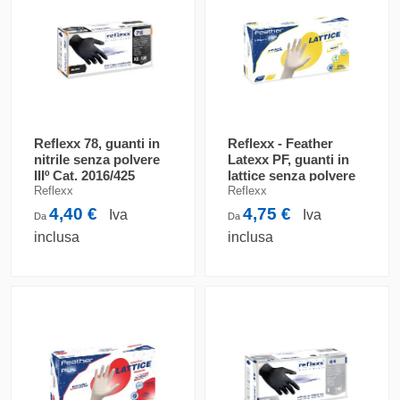
Reflexx 78, guanti in
Reflexx - Feather
nitrile senza polvere
Latexx PF, guanti in
IIIº Cat. 2016/425
lattice senza polvere
Iº Cat. 2016/425
Reflexx
Reflexx
4,40 €
4,75 €
Iva
Iva
Da
Da
inclusa
inclusa