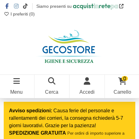
Siamo presenti su
I preferiti (
0
)
0
Menu
Cerca
Accedi
Carrello
Home
Prodotti di pulizia
Sistema di raccolta selettiva
Avviso spedizioni:
Causa ferie del personale e
rallentamenti dei corrieri, la consegna richiederà 5-7
giorni lavorativi. Grazie per la pazienza!
SPEDIZIONE GRATUITA
Per ordini di importo superiore a