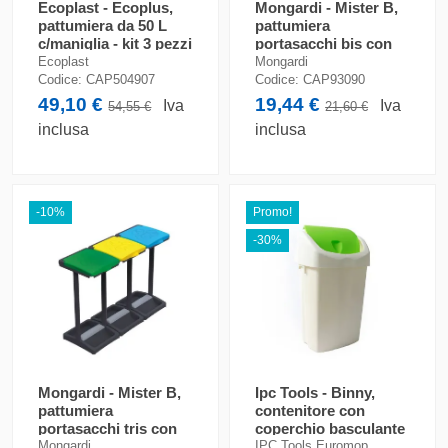
Ecoplast - Ecoplus,
Mongardi - Mister B,
pattumiera da 50 L
pattumiera
c/maniglia - kit 3 pezzi
portasacchi bis con
coperchio
Ecoplast
Mongardi
Codice:
CAP504907
Codice:
CAP93090
49,10 €
19,44 €
Iva
Iva
54,55 €
21,60 €
inclusa
inclusa
-10%
Promo!
-30%
Mongardi - Mister B,
Ipc Tools - Binny,
pattumiera
contenitore con
portasacchi tris con
coperchio basculante
coperchio
da 25 lt
Mongardi
IPC Tools Euromop