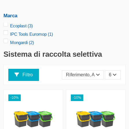
Marca
Ecoplast
(3)
IPC Tools Euromop
(1)
Mongardi
(2)
Sistema di raccolta selettiva
Filtro
Riferimento, A - Z
6
-10%
-10%