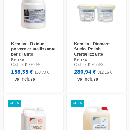
Kemika - Oxidur,
Kemika - Diamant
polvere cristallizzante
Suelo, Polish
per granito
Cristallizzante
Bicomponente per
Kemika
Kemika
Marmo
Codice:
K002499
Codice:
K025590
138,33 €
280,94 €
153,70 €
312,15 €
Iva inclusa
Iva inclusa
-10%
-10%