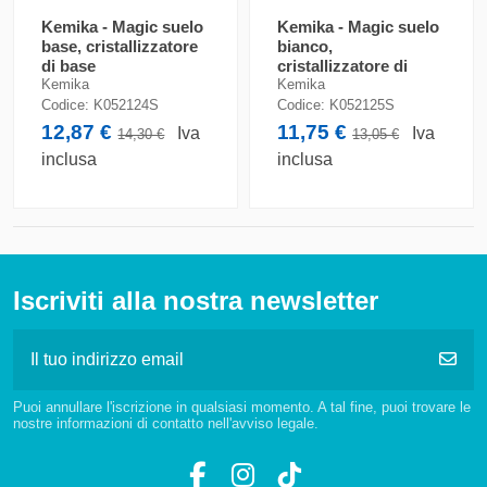
Kemika - Magic suelo
Kemika - Magic suelo
base, cristallizzatore
bianco,
di base
cristallizzatore di
finitura
Kemika
Kemika
Codice:
K052124S
Codice:
K052125S
12,87 €
11,75 €
Iva
Iva
14,30 €
13,05 €
inclusa
inclusa
Iscriviti alla nostra newsletter
Puoi annullare l'iscrizione in qualsiasi momento. A tal fine, puoi trovare le
nostre informazioni di contatto nell'avviso legale.