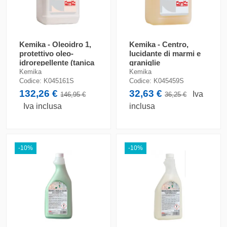
Kemika - Oleoidro 1,
Kemika - Centro,
protettivo oleo-
lucidante di marmi e
idrorepellente (tanica
graniglie
da 5 lt)
Kemika
Kemika
Codice:
K045161S
Codice:
K045459S
132,26 €
32,63 €
Iva
146,95 €
36,25 €
Iva inclusa
inclusa
-10%
-10%