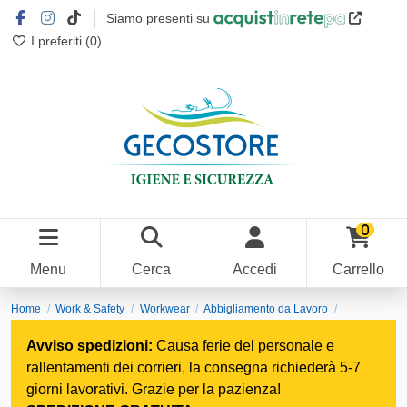
Siamo presenti su
I preferiti (
0
)
0
Menu
Cerca
Accedi
Carrello
Home
Work & Safety
Workwear
Abbigliamento da Lavoro
Berretti e Cappelli
Avviso spedizioni:
Causa ferie del personale e
rallentamenti dei corrieri, la consegna richiederà 5-7
giorni lavorativi. Grazie per la pazienza!