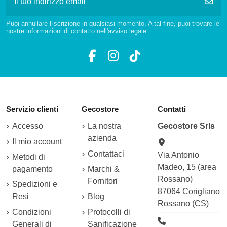
Puoi annullare l'iscrizione in qualsiasi momento. A tal fine, puoi trovare le
nostre informazioni di contatto nell'avviso legale.
Servizio clienti
Gecostore
Contatti
Accesso
La nostra
Gecostore Srls
azienda
Il mio account
Contattaci
Via Antonio
Metodi di
Madeo, 15 (area
pagamento
Marchi &
Rossano)
Fornitori
Spedizioni e
87064 Corigliano
Resi
Blog
Rossano (CS)
Condizioni
Protocolli di
Generali di
Sanificazione