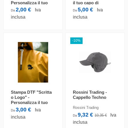
Personalizza il tuo
il tuo capo di
capo di abbigliamento
abbigliamento
2,00 €
5,00 €
Iva
Iva
Da
Da
inclusa
inclusa
-10%
Stampa DTF "Scritta
Rossini Trading -
o Logo" -
Cappello Techno
Personalizza il tuo
capo di abbigliamento
Rossini Trading
3,00 €
Iva
Da
9,32 €
Iva
10,35 €
Da
inclusa
inclusa