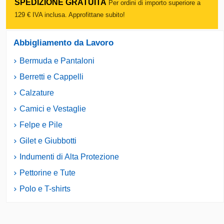
SPEDIZIONE GRATUITA
Per ordini di importo superiore a
129 € IVA inclusa. Approfittane subito!
Abbigliamento da Lavoro
Bermuda e Pantaloni
Berretti e Cappelli
Calzature
Camici e Vestaglie
Felpe e Pile
Gilet e Giubbotti
Indumenti di Alta Protezione
Pettorine e Tute
Polo e T-shirts