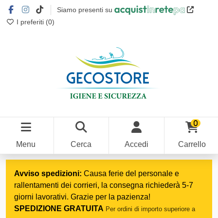
Siamo presenti su
I preferiti (
0
)
0
Menu
Cerca
Accedi
Carrello
Home
Prodotti piscine
Misuratori e Strumenti di analisi
Avviso spedizioni:
Causa ferie del personale e
rallentamenti dei corrieri, la consegna richiederà 5-7
giorni lavorativi. Grazie per la pazienza!
SPEDIZIONE GRATUITA
Per ordini di importo superiore a