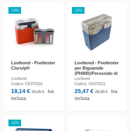
-10%
-10%
Lovibond - Pooltester
Lovibond - Pooltester
Cloro/pH
per Biguanide
(PHMB)/Perossido di
idrogeno (H2O2)/pH
Lovibond
Lovibond
Codice:
CK070101
Codice:
CK070111
18,14 €
25,47 €
Iva
Iva
20,15 €
28,30 €
inclusa
inclusa
-10%