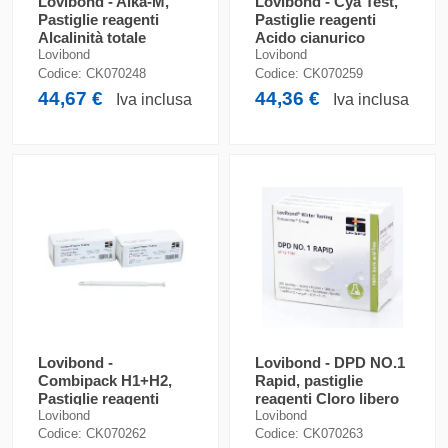
Lovibond - Alka-M,
Lovibond - Cya Test,
Pastiglie reagenti
Pastiglie reagenti
Alcalinità totale
Acido cianurico
Lovibond
Lovibond
Codice:
CK070248
Codice:
CK070259
44,67 €
44,36 €
Iva inclusa
Iva inclusa
Lovibond -
Lovibond - DPD NO.1
Combipack H1+H2,
Rapid, pastiglie
Pastiglie reagenti
reagenti Cloro libero
Durezza
Lovibond
Lovibond
Codice:
CK070262
Codice:
CK070263