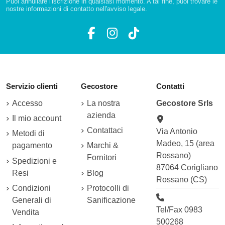
Puoi annullare l'iscrizione in qualsiasi momento. A tal fine, puoi trovare le
nostre informazioni di contatto nell'avviso legale.
Servizio clienti
Gecostore
Contatti
Accesso
La nostra
Gecostore Srls
azienda
Il mio account
Contattaci
Via Antonio
Metodi di
Madeo, 15 (area
pagamento
Marchi &
Rossano)
Fornitori
Spedizioni e
87064 Corigliano
Resi
Blog
Rossano (CS)
Condizioni
Protocolli di
Generali di
Sanificazione
Tel/Fax 0983
Vendita
500268