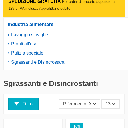
SPEDIZIONE GRATUITA
Per ordini di importo superiore a
129 € IVA inclusa. Approfittane subito!
Industria alimentare
Lavaggio stoviglie
Pronti all'uso
Pulizia speciale
Sgrassanti e Disincrostanti
Sgrassanti e Disincrostanti
Filtro
Riferimento, A - Z
13
-10%