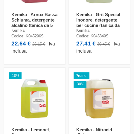
Kemika - Arnox Bassa
Kemika - Grit Special
Schiuma, detergente
Inodore, detergente
alcalino (tanica da 5
per cucine (tanica da
kg)
5 kg)
Kemika
Kemika
Codice:
K045296S
Codice:
K045349S
22,64 €
27,41 €
Iva
Iva
25,15 €
30,45 €
inclusa
inclusa
-10%
Promo!
-30%
Kemika - Lemonet,
Kemika - Nitracid,