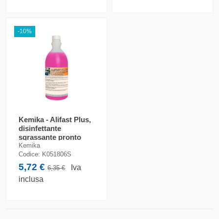
-10%
Kemika - Alifast Plus,
disinfettante
sgrassante pronto
all'uso (flacone da
Kemika
750 ml)
Codice:
K051806S
5,72 €
Iva
6,35 €
inclusa