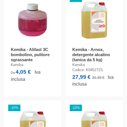
Kemika - Alifast 3C
Kemika - Arnox,
bombolino, pulitore
detergente alcalino
sgrassante
(tanica da 5 kg)
Kemika
Kemika
Codice:
K045272S
4,05 €
Iva
Da
27,99 €
Iva
31,10 €
inclusa
inclusa
-10%
-10%