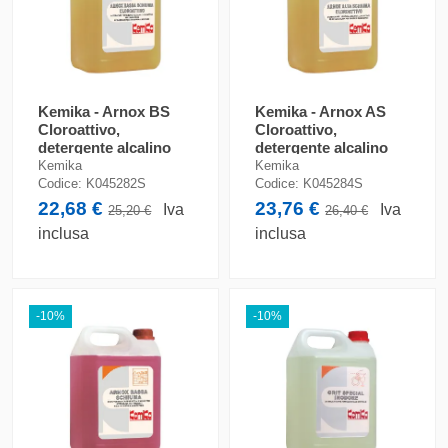
Kemika - Arnox BS
Kemika - Arnox AS
Cloroattivo,
Cloroattivo,
detergente alcalino
detergente alcalino
(tanica da 5 kg)
(tanica da 5 kg)
Kemika
Kemika
Codice:
K045282S
Codice:
K045284S
22,68 €
23,76 €
Iva
Iva
25,20 €
26,40 €
inclusa
inclusa
-10%
-10%