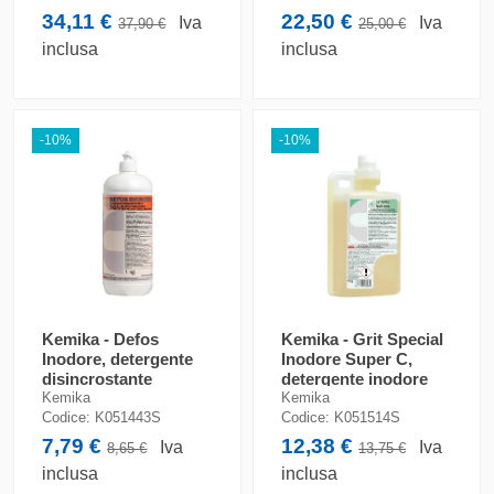
34,11 €
22,50 €
Iva
Iva
37,90 €
25,00 €
inclusa
inclusa
-10%
-10%
Kemika - Defos
Kemika - Grit Special
Inodore, detergente
Inodore Super C,
disincrostante
detergente inodore
multiuso (flacone da 1
per cucine (flacone da
Kemika
Kemika
kg)
1 kg)
Codice:
K051443S
Codice:
K051514S
7,79 €
12,38 €
Iva
Iva
8,65 €
13,75 €
inclusa
inclusa