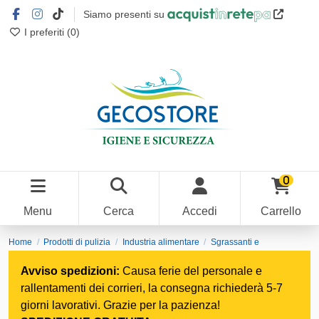
Siamo presenti su
I preferiti (
0
)
0
Menu
Cerca
Accedi
Carrello
Home
Prodotti di pulizia
Industria alimentare
Sgrassanti e
Disincrostanti
Avviso spedizioni:
Causa ferie del personale e
rallentamenti dei corrieri, la consegna richiederà 5-7
giorni lavorativi. Grazie per la pazienza!