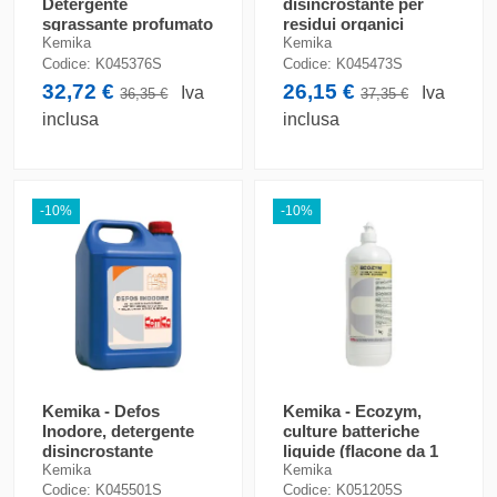
Detergente
disincrostante per
sgrassante profumato
residui organici
al limone (tanica da 5
(tanica da 5 kg)
Kemika
Kemika
kg)
Codice:
K045376S
Codice:
K045473S
32,72 €
26,15 €
Iva
Iva
36,35 €
37,35 €
inclusa
inclusa
-10%
-10%
Kemika - Defos
Kemika - Ecozym,
Inodore, detergente
culture batteriche
disincrostante
liquide (flacone da 1
multiuso (tanica 5 kg)
kg)
Kemika
Kemika
Codice:
K045501S
Codice:
K051205S