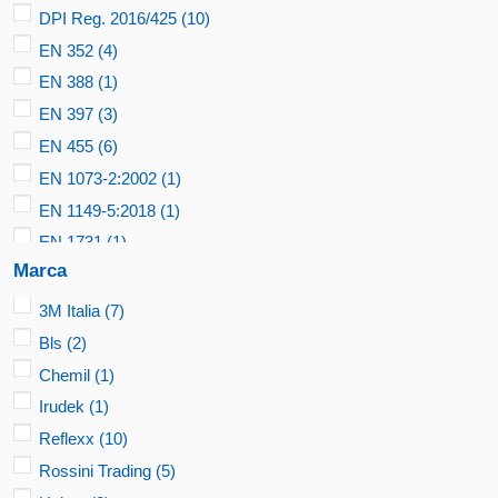
DPI Reg. 2016/425
(10)
EN 352
(4)
EN 388
(1)
EN 397
(3)
EN 455
(6)
EN 1073-2:2002
(1)
EN 1149-5:2018
(1)
EN 1731
(1)
Marca
EN 13034
(1)
EN 14126
(1)
3M Italia
(7)
EN 14387
(1)
Bls
(2)
EN ISO 374
(6)
Chemil
(1)
EN ISO 13688
(1)
Irudek
(1)
EN ISO 13982
(1)
Reflexx
(10)
MOCA Reg. 10/2011
(7)
Rossini Trading
(5)