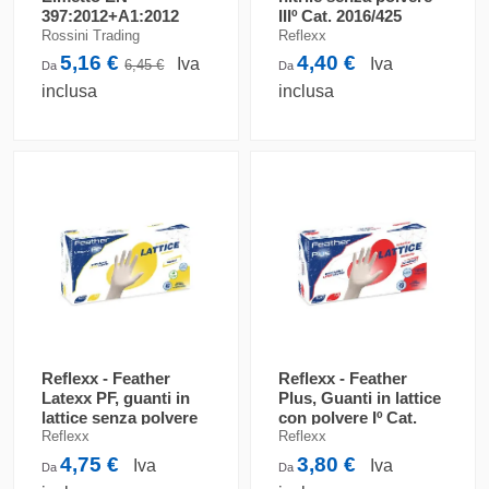
397:2012+A1:2012
IIIº Cat. 2016/425
Rossini Trading
Reflexx
5,16 €
4,40 €
Iva
Iva
6,45 €
Da
Da
inclusa
inclusa
Reflexx - Feather
Reflexx - Feather
Latexx PF, guanti in
Plus, Guanti in lattice
lattice senza polvere
con polvere Iº Cat.
Iº Cat. 2016/425
2016/425
Reflexx
Reflexx
4,75 €
3,80 €
Iva
Iva
Da
Da