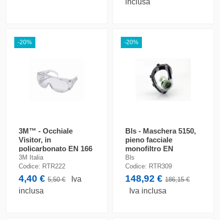
inclusa
-20%
-20%
3M™ - Occhiale
Bls - Maschera 5150,
Visitor, in
pieno facciale
policarbonato EN 166
monofiltro EN
/ EN 170
136:1998
3M Italia
Bls
Codice:
RTR222
Codice:
RTR309
4,40 €
148,92 €
Iva
5,50 €
186,15 €
inclusa
Iva inclusa