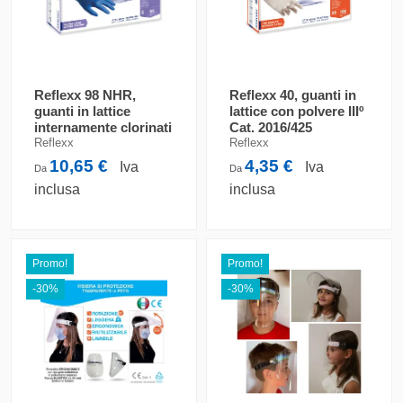
Reflexx 98 NHR,
Reflexx 40, guanti in
guanti in lattice
lattice con polvere IIIº
internamente clorinati
Cat. 2016/425
IIIº Cat. 2016/425
Reflexx
Reflexx
10,65 €
4,35 €
Iva
Iva
Da
Da
inclusa
inclusa
Promo!
Promo!
-30%
-30%