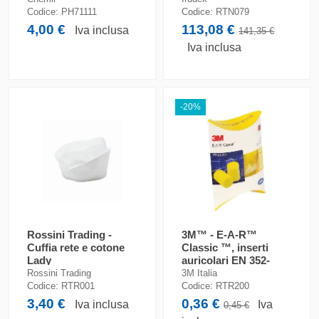
Codice:
PH71111
Codice:
RTN079
4,00 €
113,08 €
Iva inclusa
141,35 €
Iva inclusa
-20%
Rossini Trading -
3M™ - E-A-R™
Cuffia rete e cotone
Classic ™, inserti
Lady
auricolari EN 352-
2:2020
Rossini Trading
3M Italia
Codice:
RTR001
Codice:
RTR200
3,40 €
0,36 €
Iva inclusa
Iva
0,45 €