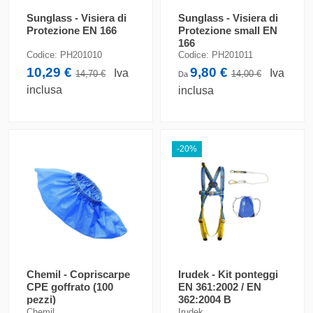
Sunglass - Visiera di
Sunglass - Visiera di
Protezione EN 166
Protezione small EN
166
Codice:
PH201010
Codice:
PH201011
10,29 €
9,80 €
Iva
Iva
14,70 €
14,00 €
Da
inclusa
inclusa
-20%
Chemil - Copriscarpe
Irudek - Kit ponteggi
CPE goffrato (100
EN 361:2002 / EN
pezzi)
362:2004 B
Chemil
Irudek