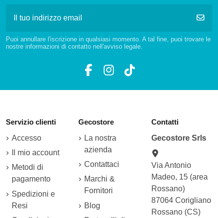
Puoi annullare l'iscrizione in qualsiasi momento. A tal fine, puoi trovare le
nostre informazioni di contatto nell'avviso legale.
Servizio clienti
Gecostore
Contatti
Accesso
La nostra
Gecostore Srls
azienda
Il mio account
Contattaci
Via Antonio
Metodi di
Madeo, 15 (area
pagamento
Marchi &
Rossano)
Fornitori
Spedizioni e
87064 Corigliano
Resi
Blog
Rossano (CS)