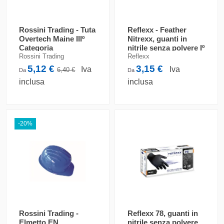
Rossini Trading - Tuta
Reflexx - Feather
Overtech Maine IIIº
Nitrexx, guanti in
Categoria
nitrile senza polvere Iº
Cat. 2016/425
Rossini Trading
Reflexx
5,12 €
3,15 €
Iva
Iva
6,40 €
Da
Da
inclusa
inclusa
-20%
Rossini Trading -
Reflexx 78, guanti in
Elmetto EN
nitrile senza polvere