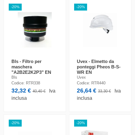
-20%
-20%
Bls - Filtro per
Uvex - Elmetto da
maschera
ponteggi Pheos B-S-
"A2B2E2K2P3" EN
WR EN
148 / EN 14387
397:2012+A1:2012
Bls
Uvex
Codice:
RTR338
Codice:
RTR440
32,32 €
26,64 €
Iva
Iva
40,40 €
33,30 €
inclusa
inclusa
-20%
-20%