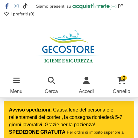
Siamo presenti su
I preferiti (
0
)
0
Menu
Cerca
Accedi
Carrello
Home
Work & Safety
Antinfortunistica
Dispositivi di protezione
Avviso spedizioni:
Causa ferie del personale e
rallentamenti dei corrieri, la consegna richiederà 5-7
giorni lavorativi. Grazie per la pazienza!
SPEDIZIONE GRATUITA
Per ordini di importo superiore a