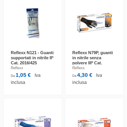
Reflexx N121 - Guanti
Reflexx N79P, guanti
supportati in nitrile IIº
in nitrile senza
Cat. 2016/425
polvere IIIº Cat.
2016/425
Reflexx
Reflexx
1,05 €
4,30 €
Iva
Iva
Da
Da
inclusa
inclusa