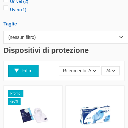
Univet
(2)
Uvex
(1)
Taglie
(nessun filtro)
Dispositivi di protezione
Filtro
Riferimento, A - Z
24
Promo!
-20%