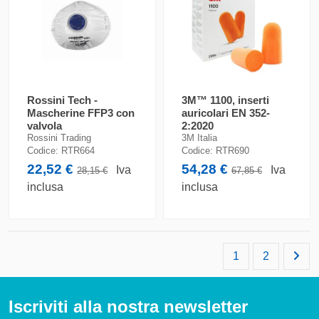
Rossini Tech -
3M™ 1100, inserti
Mascherine FFP3 con
auricolari EN 352-
valvola
2:2020
Rossini Trading
3M Italia
Codice:
RTR664
Codice:
RTR690
22,52 €
54,28 €
Iva
Iva
28,15 €
67,85 €
inclusa
inclusa
1
2
Iscriviti alla nostra newsletter