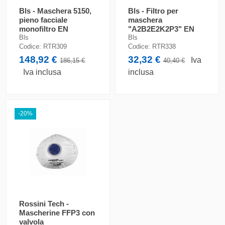
Bls - Maschera 5150,
Bls - Filtro per
pieno facciale
maschera
monofiltro EN
"A2B2E2K2P3" EN
136:1998
148 / EN 14387
Bls
Bls
Codice:
RTR309
Codice:
RTR338
148,92 €
32,32 €
Iva
186,15 €
40,40 €
Iva inclusa
inclusa
-20%
Rossini Tech -
Mascherine FFP3 con
valvola