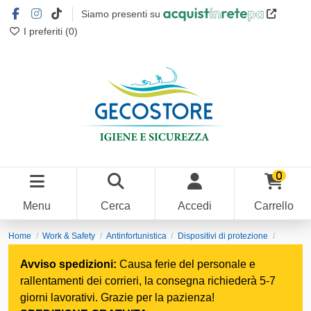
Siamo presenti su
I preferiti (
0
)
0
Menu
Cerca
Accedi
Carrello
Home
Work & Safety
Antinfortunistica
Dispositivi di protezione
Protezione vie respiratorie
Avviso spedizioni:
Causa ferie del personale e
rallentamenti dei corrieri, la consegna richiederà 5-7
giorni lavorativi. Grazie per la pazienza!