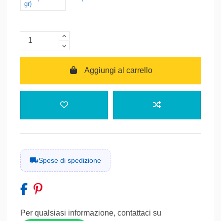
gr)
Aggiungi al carrello
SPEDIZIONE STIMATA PER QUESTO
PRODOTTO
Corriere Espresso Tracciato
Italia • Consegna super-rapida (1-2 giorni
12,50 €
lavorativi) con prioprità assoluta - Servizio
Spese di spedizione
tracciato e certificato
Spedizione con Corriere Specializzato
ADR
14,00 €
Italia • Servizio di corriere espresso con
Per qualsiasi informazione, contattaci su
consegna stimata in 3-5 giorni e tracciabilità