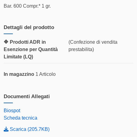
Da 50.1 kg a 100.1 kg
16,00 €
Bar. 600 Compr.* 1 gr.
Da 100.1 kg a 150.1 kg
23,00 €
Dettagli del prodotto
Da 150.1 kg a 200.5 kg
32,50 €
🔷 Prodotti ADR in
(Confezione di vendita
Da 200.5 kg a 250.1 kg
41,00 €
Esenzione per Quantità
prestabilita)
Limitate (LQ)
Consegna Pallet
Trasporto Tracciato su
In magazzino
1 Articolo
Tracciata (5-7 gg.
Pallet (Arco Spedizioni)
lavorativi)
Documenti Allegati
FASCIA DI PESO
COSTO DI SPEDIZIONE
Biospot
Da 251 kg a 500 kg
87,50 €
Scheda tecnica
Scarica (205.7KB)