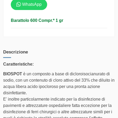
inclusa
WhatsApp
Ritiro con vostro Corriere
0,00 €
ROSSANO • Leggi le condizioni di spedizioni e
Barattolo 600 Compr.* 1 gr
resi
Italia
ROSSANO
Italia Calabria
Descrizione
Corriere
Consegna super-rapida (1-2 giorni
Caratteristiche:
Espresso
lavorativi) con prioprità assoluta -
Tracciato
Servizio tracciato e certificato
BIOSPOT
è un composto a base di dicloroisocianurato di
sodio, con un contenuto di cloro attivo del 33% che diluito in
COSTO DI
acqua libera acido ipocloroso per una pronta azione
FASCIA DI PESO
SPEDIZIONE
disinfettante.
E' inoltre particolarmente indicato per la disinfezione di
Da 0 kg a 5.1 kg
pavimenti e attrezzature ospedaliere fatta eccezione per la
12,50 €
Prodotto attuale
disinfezione di ferri chirurgici o altre attrezzature simili per i