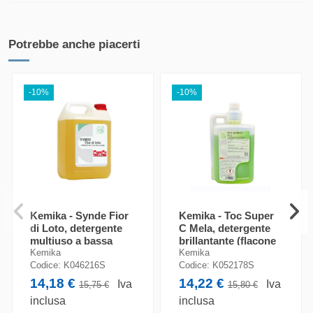
Potrebbe anche piacerti
-10%
-10%
Kemika - Synde Fior
Kemika - Toc Super
di Loto, detergente
C Mela, detergente
multiuso a bassa
brillantante (flacone
schiuma (tanica da 5
da 1 kg)
Kemika
Kemika
kg)
Codice:
K046216S
Codice:
K052178S
14,18 €
14,22 €
Iva
Iva
15,75 €
15,80 €
inclusa
inclusa