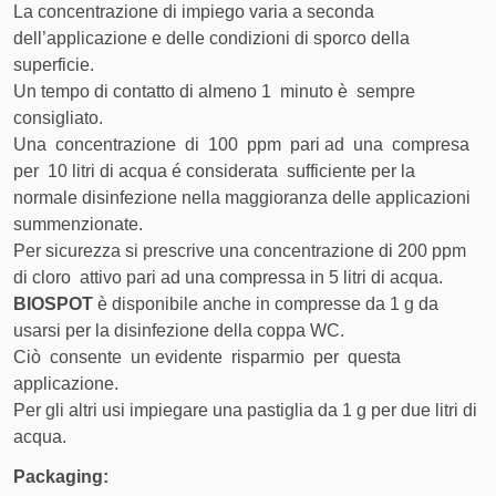
Da 150.1 kg a 200.1 kg
40,50 €
La concentrazione di impiego varia a seconda
dell’applicazione e delle condizioni di sporco della
Da 200.1 kg a 250.1 kg
48,50 €
superficie.
Un tempo di contatto di almeno 1 minuto è sempre
Da 250.1 kg a 300.1 kg
52,50 €
consigliato.
Una concentrazione di 100 ppm pari ad una compresa
Da 300.1 kg a 500 kg
70,00 €
per 10 litri di acqua é considerata sufficiente per la
normale disinfezione nella maggioranza delle applicazioni
summenzionate.
Spedizione con
Servizio di corriere espresso
Per sicurezza si prescrive una concentrazione di 200 ppm
Corriere
con consegna stimata in 3-5
di cloro attivo pari ad una compressa in 5 litri di acqua.
Specializzato
giorni e tracciabilità inclusa
BIOSPOT
è disponibile anche in compresse da 1 g da
ADR
usarsi per la disinfezione della coppa WC.
Ciò consente un evidente risparmio per questa
COSTO DI
FASCIA DI PESO
applicazione.
SPEDIZIONE
Per gli altri usi impiegare una pastiglia da 1 g per due litri di
Da 0 kg a 50.1 kg
acqua.
14,00 €
Prodotto attuale
Packaging: