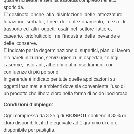
quali è richiesta la sterilità assoluta compreso l’effetto
Da 5.1 kg a 10.1 kg
14,00 €
sporicida.
E' destinato anche alla disinfezione delle attrezzature,
Da 10.1 kg a 20.1 kg
19,50 €
tubazioni, serbatoi, linee di confezionamento, mezzi di
trasporto ed altri oggetti usati nel settore lattiero,
Da 20.1 kg a 29.9 kg
21,50 €
caseario, ortofrutticolo, nell’industria delle bevande e
delle conserve.
È indicato per la degerminazione di superfici, piani di lavoro
Corriere
Servizio di corriere espresso con
e o pareti in cucine, servizi igienici, in ospedali, collegi,
Espresso
consegna stimata in 3-5 giorni e
caserme, ristoranti, alberghi o altri insediamenti con
ARCO
tracciabilità inclusa
confluenze di più persone.
In generale è indicato per tutte quelle applicazioni su
FASCIA DI PESO
COSTO DI SPEDIZIONE
oggetti inanimati e ambienti dove sia conveniente l’uso di
un prodotto che libera cloro nella forma di acido ipocloroso.
Da 30 kg a 50.1 kg
22,50 €
Condizioni d'impiego:
Da 50.1 kg a 100.1 kg
24,50 €
Ogni compressa da 3.25 g di
BIOSPOT
contiene il 33% di
Da 100.1 kg a 150.1 kg
31,50 €
cloro disponibile, il che equivale ad 1 grammo di cloro
disponibile per pastiglia.