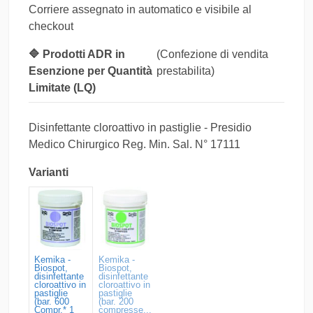
Corriere assegnato in automatico e visibile al
checkout
🔷 Prodotti ADR in
(Confezione di vendita
Esenzione per Quantità
prestabilita)
Limitate (LQ)
Disinfettante cloroattivo in pastiglie - Presidio
Medico Chirurgico Reg. Min. Sal. N° 17111
Varianti
Kemika -
Kemika -
Biospot,
Biospot,
disinfettante
disinfettante
cloroattivo in
cloroattivo in
pastiglie
pastiglie
(bar. 600
(bar. 200
Compr.* 1
compresse...