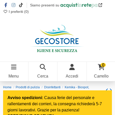
Siamo presenti su
I preferiti (
0
)
0
Menu
Cerca
Accedi
Carrello
Home
Prodotti di pulizia
Disinfettanti
Kemika - Biospot,
disinfettante cloroattivo in pastiglie (bar. 600 Compr.* 1 gr)
Avviso spedizioni:
Causa ferie del personale e
rallentamenti dei corrieri, la consegna richiederà 5-7
giorni lavorativi. Grazie per la pazienza!