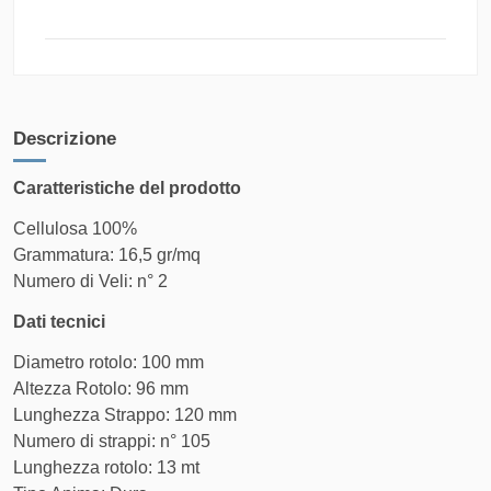
Corriere
Consegna super-rapida (1-2 giorni
Espresso
lavorativi) con prioprità assoluta -
Tracciato
Servizio tracciato e certificato
Descrizione
COSTO DI
FASCIA DI PESO
SPEDIZIONE
Caratteristiche del prodotto
Da 0 kg a 5.1 kg
12,50 €
Cellulosa 100%
Grammatura: 16,5 gr/mq
Da 5.1 kg a 10.1 kg
14,00 €
Numero di Veli: n° 2
Dati tecnici
Da 10.1 kg a 20.1 kg
19,50 €
Diametro rotolo: 100 mm
Da 20.1 kg a 29.9 kg
Altezza Rotolo: 96 mm
21,50 €
Prodotto attuale
Lunghezza Strappo: 120 mm
Numero di strappi: n° 105
Lunghezza rotolo: 13 mt
Corriere
Servizio di corriere espresso con