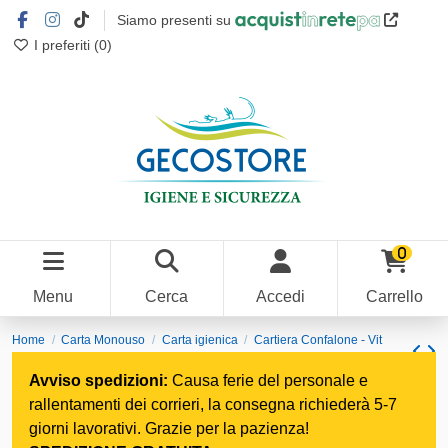
Siamo presenti su
I preferiti (
0
)
0
Menu
Cerca
Accedi
Carrello
Home
Carta Monouso
Carta igienica
Cartiera Confalone - Vit
Petalosa, carta igienica 12x10
Avviso spedizioni:
Causa ferie del personale e
rallentamenti dei corrieri, la consegna richiederà 5-7
giorni lavorativi. Grazie per la pazienza!