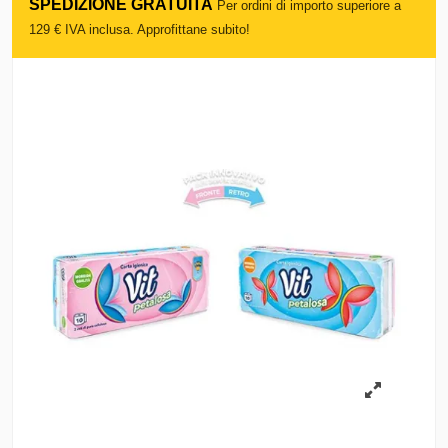
SPEDIZIONE GRATUITA
Per ordini di importo superiore a
129 € IVA inclusa. Approfittane subito!