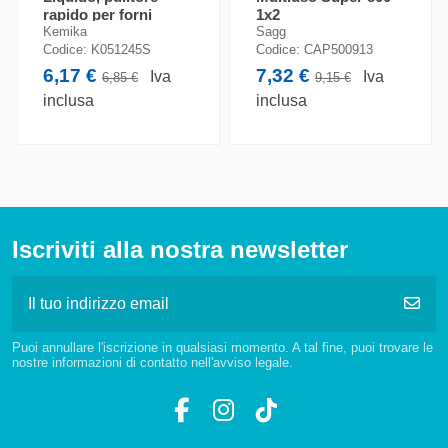
rapido per forni
1x2
(flacone da 0,850 kg)
Kemika
Sagg
Consegna Pallet
Codice:
K051245S
Codice:
CAP500913
Trasporto Tracciato su
Tracciata (5-7 gg.
6,17 €
7,32 €
Pallet (Arco Spedizioni)
Iva
Iva
6,85 €
9,15 €
lavorativi)
inclusa
inclusa
FASCIA DI PESO
COSTO DI SPEDIZIONE
Da 251 kg a 500 kg
87,50 €
Iscriviti alla nostra newsletter
Puoi annullare l'iscrizione in qualsiasi momento. A tal fine, puoi trovare le
nostre informazioni di contatto nell'avviso legale.