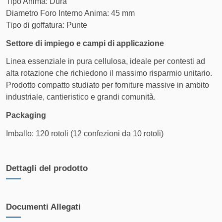
Tipo Anima: Dura
Espresso
consegna stimata in 3-5 giorni e
Diametro Foro Interno Anima: 45 mm
ARCO
tracciabilità inclusa
Tipo di goffatura: Punte
Settore di impiego e campi di applicazione
FASCIA DI PESO
COSTO DI SPEDIZIONE
Linea essenziale in pura cellulosa, ideale per contesti ad
Da 30 kg a 50.1 kg
22,50 €
alta rotazione che richiedono il massimo risparmio unitario.
Prodotto compatto studiato per forniture massive in ambito
Da 50.1 kg a 100.1 kg
24,50 €
industriale, cantieristico e grandi comunità.
Da 100.1 kg a 150.1 kg
31,50 €
Packaging
Imballo: 120 rotoli (12 confezioni da 10 rotoli)
Da 150.1 kg a 200.1 kg
40,50 €
Da 200.1 kg a 250.1 kg
48,50 €
Dettagli del prodotto
Da 250.1 kg a 300.1 kg
52,50 €
Da 300.1 kg a 500 kg
70,00 €
Documenti Allegati