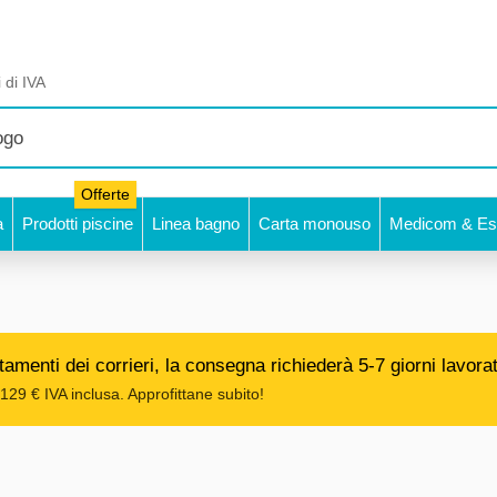
 di IVA
Offerte
a
Prodotti piscine
Linea bagno
Carta monouso
Medicom & Est
amenti dei corrieri, la consegna richiederà 5-7 giorni lavorat
129 € IVA inclusa. Approfittane subito!