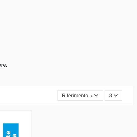
are.
Riferimento, A - Z
3