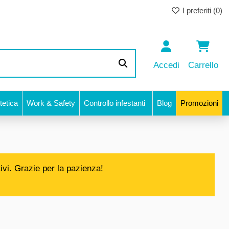
I preferiti (
0
)
Accedi
Carrello
etica
Work & Safety
Controllo infestanti
Blog
Promozioni
ivi. Grazie per la pazienza!