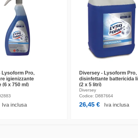
- Lysoform Pro,
Diversey - Lysoform Pro,
re igienizzante
disinfettante battericida l
 (6 x 750 ml)
(2 x 5 litri)
Diversey
02883
Codice:
D887664
26,45 €
Iva inclusa
Iva inclusa