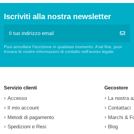
Iscriviti alla nostra newsletter
Puoi annullare l'iscrizione in qualsiasi momento. A tal fine, puoi
trovare le nostre informazioni di contatto nell'avviso legale.
Servizio clienti
Gecostore
Accesso
La nostra a
Il mio account
Contattaci
Metodi di pagamento
Marchi & Fo
Spedizioni e Resi
Blog