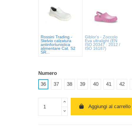
Rossini Trading -
Giblor's - Zoccolo
EDIZIONE STIMATA PER QUESTO PRODOTTO
Stelvio calzatura
Eva ultralight (EN
antinfortunistica
ISO 20347 : 2012 /
ere Espresso Tracciato
alimentare Cat. S2
ISO 16187)
SR...
12
 • Consegna super-rapida (1-2 giorni lavorativi) con prioprità assoluta - Servizio tracciato
ficato
zione con Corriere Specializzato ADR
Numero
14
 • Servizio di corriere espresso con consegna stimata in 3-5 giorni e tracciabilità inclusa
36
37
38
39
40
41
42
o con vostro Corriere
0
O • Leggi le condizioni di spedizioni e resi
Aggiungi al carrello
ROSSANO
Italia Calabria