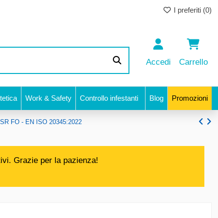
I preferiti (
0
)
Accedi
Carrello
etica
Work & Safety
Controllo infestanti
Blog
Promozioni
 S2 SR FO - EN ISO 20345:2022
ivi. Grazie per la pazienza!