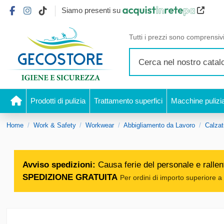
Siamo presenti su
Tutti i prezzi sono comprensivi
Prodotti di pulizia
Trattamento superfici
Macchine pulizi
Home
Work & Safety
Workwear
Abbigliamento da Lavoro
Calzat
Avviso spedizioni:
Causa ferie del personale e rallent
SPEDIZIONE GRATUITA
Per ordini di importo superiore a 