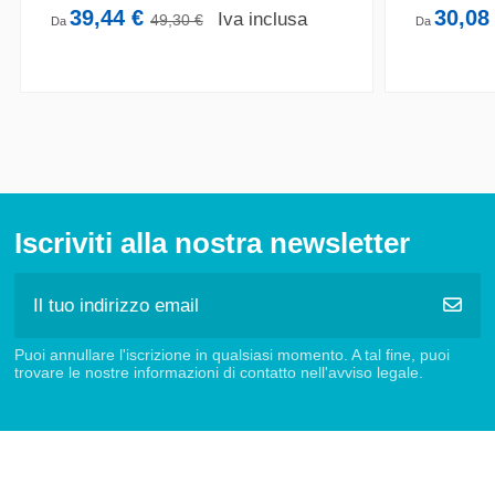
39,44 €
30,08
Iva inclusa
49,30 €
Da
Da
Iscriviti alla nostra newsletter
Puoi annullare l'iscrizione in qualsiasi momento. A tal fine, puoi
trovare le nostre informazioni di contatto nell'avviso legale.