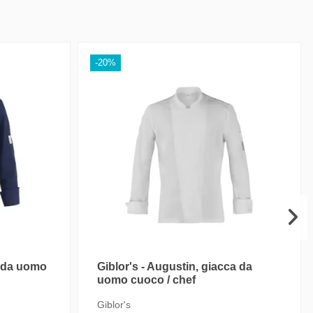
-20%
ca da uomo
Giblor's - Augustin, giacca da
uomo cuoco / chef
Giblor's