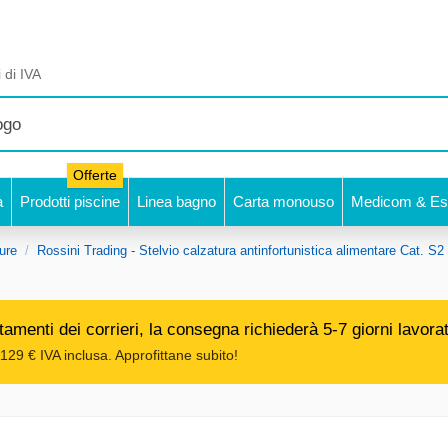
 di IVA
Offerte
a
Prodotti piscine
Linea bagno
Carta monouso
Medicom & Est
ure
Rossini Trading - Stelvio calzatura antinfortunistica alimentare Cat.
amenti dei corrieri, la consegna richiederà 5-7 giorni lavorat
129 € IVA inclusa. Approfittane subito!