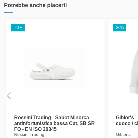
FASCIA
Potrebbe anche piacerti
Da 0 k
-20%
-20%
Da 50.
Da 100
Da 150
Da 200
Tra
Spe
Rossini Trading - Sabot Minorca
Giblor's 
FASCIA
antinfortunistica bassa Cat. SB SR
cuoco / c
FO - EN ISO 20345
Rossini Trading
Giblor's
Da 251