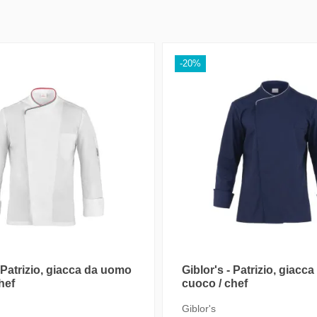
 DI PESO
COSTO DI SPEDIZIONE
14,00 €
g a 50.1 kg
Prodotto attuale
-20%
1 kg a 100.1 kg
16,00 €
.1 kg a 150.1 kg
23,00 €
.1 kg a 200.5 kg
32,50 €
.5 kg a 250.1 kg
41,00 €
sporto Tracciato su Pallet (Arco
Consegna Pallet Tracciata (5-7 gg.
dizioni)
lavorativi)
- Patrizio, giacca da uomo
Giblor's - Patrizio, giac
 DI PESO
COSTO DI SPEDIZIONE
hef
cuoco / chef
Giblor's
 kg a 500 kg
87,50 €