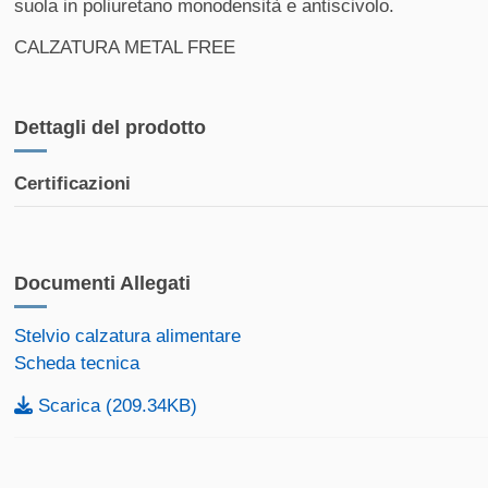
suola in poliuretano monodensità e antiscivolo.
Da 30 
CALZATURA METAL FREE
Da 50.
Dettagli del prodotto
Da 100
Da 150
Certificazioni
Da 200
Da 250
Documenti Allegati
Da 300
Stelvio calzatura alimentare
Scheda tecnica
Scarica (209.34KB)
Spe
Spe